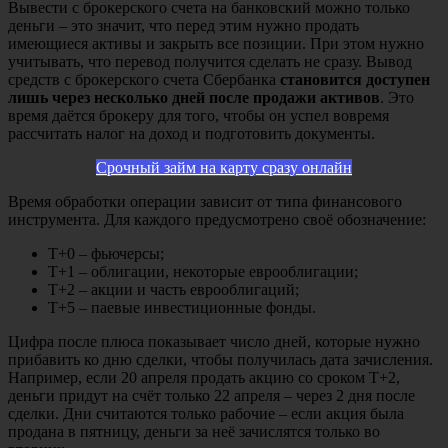
Вывести с брокерского счета на банковский можно только
деньги – это значит, что перед этим нужно продать
имеющиеся активы и закрыть все позиции. При этом нужно
учитывать, что перевод получится сделать не сразу. Вывод
средств с брокерского счета Сбербанка
становится доступен
лишь через несколько дней после продажи активов
. Это
время даётся брокеру для того, чтобы он успел вовремя
рассчитать налог на доход и подготовить документы.
Срочный займ на карту сразу онлайн
Время обработки операции зависит от типа финансового
инструмента. Для каждого предусмотрено своё обозначение:
Т+0 – фьючерсы;
Т+1 – облигации, некоторые еврооблигации;
Т+2 – акции и часть еврооблигаций;
Т+5 – паевые инвестиционные фонды.
Цифра после плюса показывает число дней, которые нужно
прибавить ко дню сделки, чтобы получилась дата зачисления.
Например, если 20 апреля продать акцию со сроком Т+2,
деньги придут на счёт только 22 апреля – через 2 дня после
сделки. Дни считаются только рабочие – если акция была
продана в пятницу, деньги за неё зачислятся только во