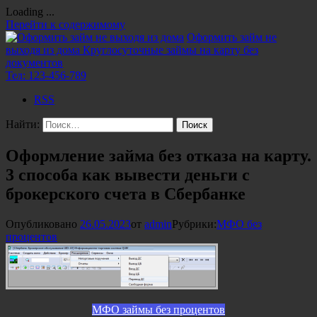
Loading ...
Перейти к содержимому
Оформить займ не
выходя из дома
Круглосуточные займы на карту без
документов
Тел:
123-456-789
RSS
Найти:
Оформление займа без отказа на карту.
3 способа как вывести деньги с
брокерского счета в Сбербанке
Опубликовано
26.05.2023
от
admin
Рубрики:
МФО без
процентов
МФО займы без процентов