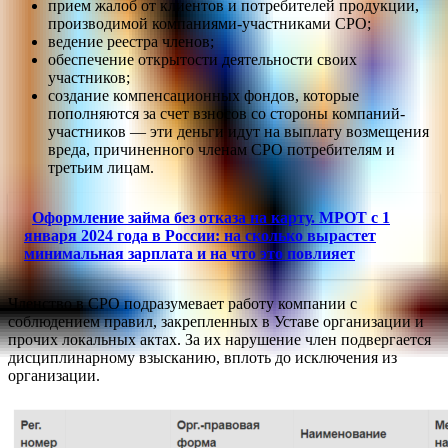
прием жалоб от клиентов и потребителей продукции,
производимой компаниями-участниками СРО;
ведение реестра членов;
обеспечение открытости деятельности своих
участников;
создание компенсационных фондов, которые
пополняются за счет взносов со стороны компаний-
участников — эти деньги идут на выплату возмещения
вреда, причиненного членам СРО потребителям и
третьим лицам.
Оформление займа без отказа на карту. МРОТ с 1
января 2024 года в России: на сколько вырастет
минимальная зарплата и на что это повлияет
Членство в СРО подразумевает работу компании с
соблюдением правил, закрепленных в Уставе организации и
прочих локальных актах. За их нарушение член подвергается
дисциплинарному взысканию, вплоть до исключения из
организации.