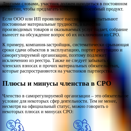
Другими словами, участник должен находиться в постоянном
развитии, чтобы предлагать конкурентоспособный продукт.
Если ООО или ИП проявляют пассивность, испытывают
постоянные материальные трудности, а качество
производимых товаров и оказываемых услуг падает, собрание
вынесет на обсуждение вопрос об их исключении из СРО.
К примеру, компания-застройщик, систематически срывающая
сроки сдачи объектов в эксплуатацию, портит репутацию и
саморегулируемой организации, поэтому подлежит
исключению из реестра. Также не следует забывать о
членских взносах и прочих материальных обязательствах,
которые распространяются на участников партнерства.
Плюсы и минусы членства в СРО
Членство в саморегулируемой организации – это обязательное
условие для некоторых сфер деятельности. Тем не менее,
несмотря на официальный статус, можно говорить о
некоторых плюсах и минусах СРО: