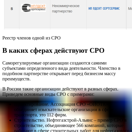
Реестр членов одной из СРО
В каких сферах действуют СРО
Саморегулируемые организации создаются самими
субъектами определенного вида деятельности. Членство в
подобном партнерстве открывает перед бизнесом массу
преимуществ.
В России такие организации действуют в разных сферах.
Приведем основные виды СРО с примерами:
Проектирование. Ассоциация СРО «ОИОТК» –
объединяет изыскательские организации в сфере
транспорта, это 112 фирм.
Строительство. Нефтегазстрой-Альянс – пример СРО в
строительстве, объединяющее 566 компаний, которые
работают в сфере строительных работ для нефтегазового