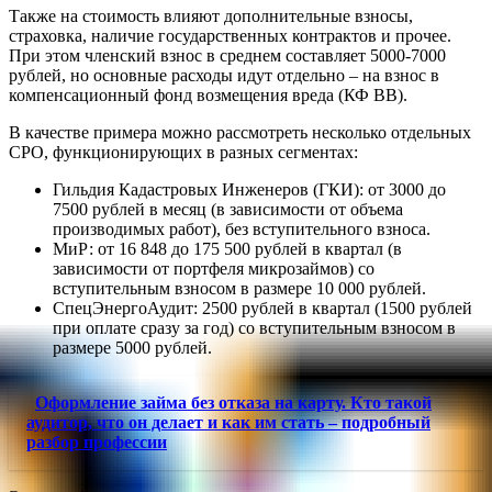
Также на стоимость влияют дополнительные взносы,
страховка, наличие государственных контрактов и прочее.
При этом членский взнос в среднем составляет 5000-7000
рублей, но основные расходы идут отдельно – на взнос в
компенсационный фонд возмещения вреда (КФ ВВ).
В качестве примера можно рассмотреть несколько отдельных
СРО, функционирующих в разных сегментах:
Гильдия Кадастровых Инженеров (ГКИ): от 3000 до
7500 рублей в месяц (в зависимости от объема
производимых работ), без вступительного взноса.
МиР: от 16 848 до 175 500 рублей в квартал (в
зависимости от портфеля микрозаймов) со
вступительным взносом в размере 10 000 рублей.
СпецЭнергоАудит: 2500 рублей в квартал (1500 рублей
при оплате сразу за год) со вступительным взносом в
размере 5000 рублей.
Оформление займа без отказа на карту. Кто такой
аудитор, что он делает и как им стать – подробный
разбор профессии