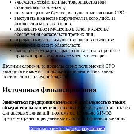
учреждать хозяйственные товарищества или
становиться их членами;
покупать ценные бумаги, выпущенные членами СРО;
выступать в качестве поручителя за кого-либо, за
исключением своих членов;
передавать свое имущество в залог в качестве
обеспечения обязательств третьих лиц;
передавать в залог имущество членов в качестве
обеспечения своих обязательств;
выполнять функции гаранта или агента в процессе
продажи произведенных ее членами товаров.
Другими словами, за пределы своих полномочий СРО
выходить не может – и должна выполнять изначально
поставленные перед ней задачи.
Источники финансирования
Заниматься предпринимательской деятельностью таким
объединениям запрещено
, но они не могут существовать без
финансовых вливаний, поэтому ст. 12 закона 315-ФЗ
предусмотрены определенные источники финансирования:
Срочный займ на карту сразу онлайн