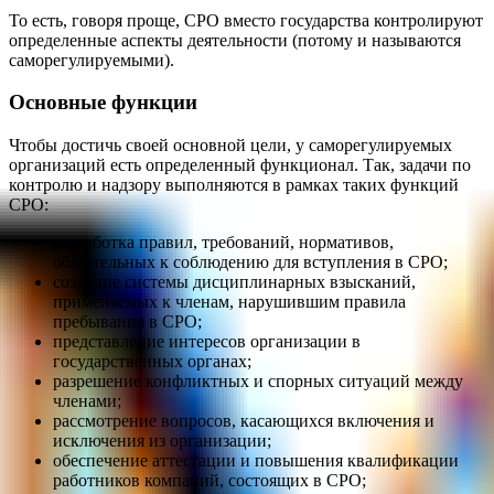
То есть, говоря проще, СРО вместо государства контролируют
определенные аспекты деятельности (потому и называются
саморегулируемыми).
Основные функции
Чтобы достичь своей основной цели, у саморегулируемых
организаций есть определенный функционал. Так, задачи по
контролю и надзору выполняются в рамках таких функций
СРО:
разработка правил, требований, нормативов,
обязательных к соблюдению для вступления в СРО;
создание системы дисциплинарных взысканий,
применяемых к членам, нарушившим правила
пребывания в СРО;
представление интересов организации в
государственных органах;
разрешение конфликтных и спорных ситуаций между
членами;
рассмотрение вопросов, касающихся включения и
исключения из организации;
обеспечение аттестации и повышения квалификации
работников компаний, состоящих в СРО;