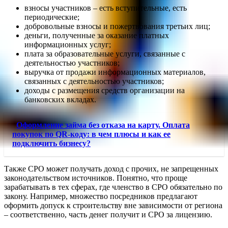
взносы участников – есть вступительные, есть
периодические;
добровольные взносы и пожертвования третьих лиц;
деньги, полученные за оказание платных
информационных услуг;
плата за образовательные услуги, связанные с
деятельностью участников;
выручка от продажи информационных материалов,
связанных с деятельностью участников;
доходы с размещения средств организации на
банковских вкладах.
Оформление займа без отказа на карту. Оплата
покупок по QR-коду: в чем плюсы и как ее
подключить бизнесу?
Также СРО может получать доход с прочих, не запрещенных
законодательством источников. Понятно, что проще
зарабатывать в тех сферах, где членство в СРО обязательно по
закону. Например, множество посредников предлагают
оформить допуск к строительству вне зависимости от региона
– соответственно, часть денег получит и СРО за лицензию.