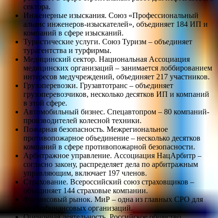
сектора.
Инженерные изыскания. Союз «Профессиональный
альянс инженеров-изыскателей», объединяет 184 ИП и
компаний в сфере изысканий.
Туристические услуги. Союз Туризм – объединяет
турагентства и турфирмы.
Медицинский сектор. Национальная Ассоциация
медицинских организаций – занимается лоббированием
интересов медучреждений, объединяет 217 участников.
Грузоперевозки. Грузавтотранс – объединяет
грузоперевозчиков, несколько десятков ИП и компаний
в этой сфере.
Автомобильный бизнес. Спецавтопром – 80 компаний-
производителей колесной техники.
Пожарная безопасность. Межрегиональное
противопожарное объединение – несколько десятков
компаний в сфере противопожарной безопасности.
Арбитражное управление. Ассоциация НацАрбитр –
согласно закону, распределяет дела по арбитражным
управляющим, включает 197 членов.
Страхование. Всероссийский союз страховщиков –
объединяет 144 страховые компании.
Финансовый рынок. МиР – одна из главных СРО для
микрофинансовых организаций.
Оценочная деятельность. Российское общество