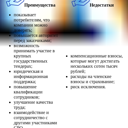
Преимущества
Недостатки
показывает
потребителям, что
компании можно
доверять;
повышается авторитет
перед заказчиками;
возможность
принимать участие в
крупных
компенсационные взносы,
государственных
которые могут достигать
тендерах;
нескольких сотен тысяч
юридическая и
рублей;
информационная
расходы на членские
поддержка;
взносы и страхование;
повышение
риск исключения.
квалификации
сотрудников;
улучшение качества
труда;
взаимодействие и
сотрудничество с
другими участниками
СРО.